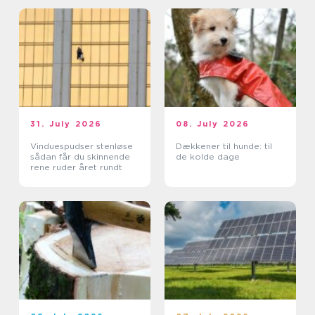
31. July 2026
08. July 2026
Vinduespudser stenløse
Dækkener til hunde: til
sådan får du skinnende
de kolde dage
rene ruder året rundt