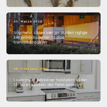
03. March 2026
Vogmand: sådan vælger du den rigtige
samarbejdspartner til dine
transportopgaver
08. February 2026
Lakering af køkkener holstebro sådan
får du et køkken, der føles som nyt