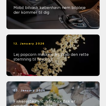
Mobil bilvask københavn nem bilpleje
der kommer til dig
12. January 2026
Lej popcorn maskine og skab den rette
stemning til festen
03. January 2026
Fiskerestaurant: Når frisk fisk er