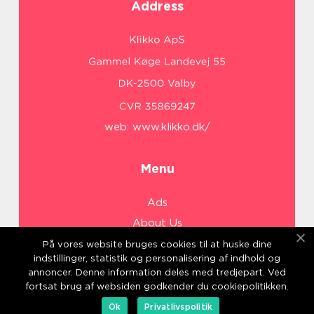
Address
web:
www.klikko.dk/
Menu
Ads
About Us
Cookies
På vores website bruges cookies til at huske dine
indstillinger, statistik og personalisering af indhold og
Contact
annoncer. Denne information deles med tredjepart. Ved
Sitemap
fortsat brug af websiden godkender du cookiepolitikken.
Ok
Privatlivspolitik