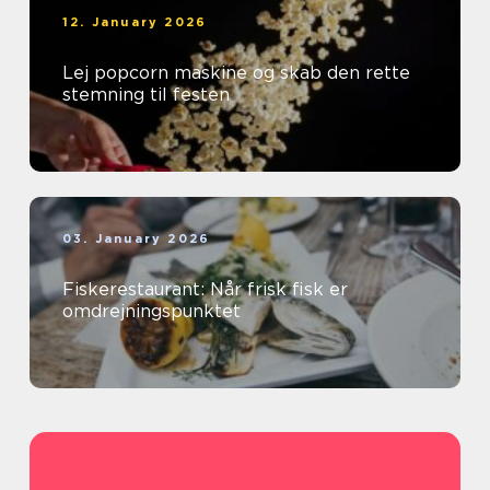
12. January 2026
Lej popcorn maskine og skab den rette
stemning til festen
03. January 2026
Fiskerestaurant: Når frisk fisk er
omdrejningspunktet