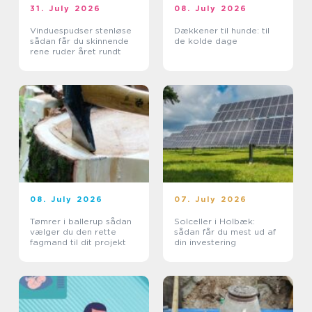
31. July 2026
08. July 2026
Vinduespudser stenløse
Dækkener til hunde: til
sådan får du skinnende
de kolde dage
rene ruder året rundt
08. July 2026
07. July 2026
Tømrer i ballerup sådan
Solceller i Holbæk:
vælger du den rette
sådan får du mest ud af
fagmand til dit projekt
din investering