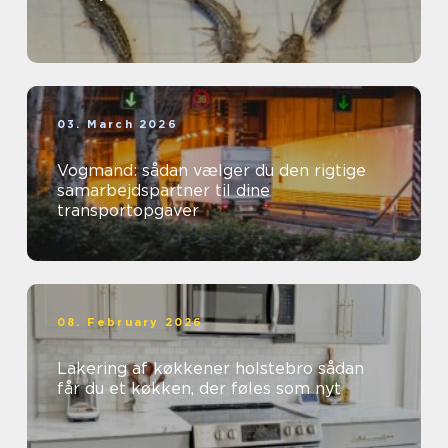
03. March 2026
Vogmand: sådan vælger du den rigtige
samarbejdspartner til dine
transportopgaver
08. February 2026
Lakering af køkkener holstebro sådan
får du et køkken, der føles som nyt