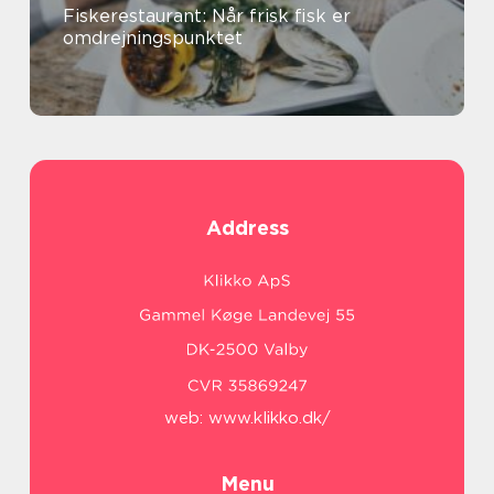
Fiskerestaurant: Når frisk fisk er
omdrejningspunktet
Address
web:
www.klikko.dk/
Menu