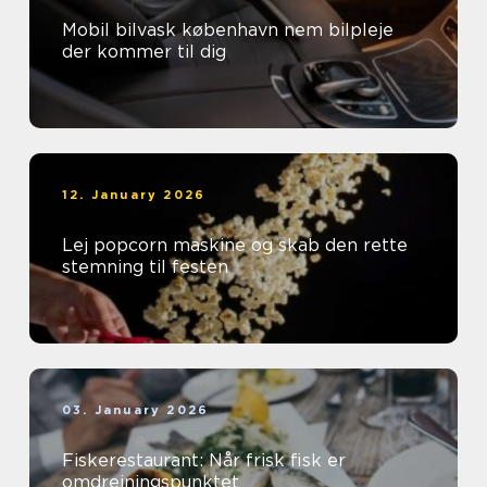
Mobil bilvask københavn nem bilpleje
der kommer til dig
12. January 2026
Lej popcorn maskine og skab den rette
stemning til festen
03. January 2026
Fiskerestaurant: Når frisk fisk er
omdrejningspunktet