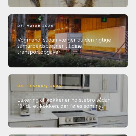
03. March 2026
Vogmand: sådan vælger du den rigtige
samarbejdspartner til dine
transportopgaver
08. February 2026
Lakering af køkkener holstebro sådan
får du et køkken, der føles som nyt