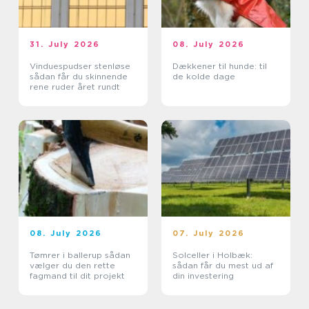
31. July 2026
08. July 2026
Vinduespudser stenløse
Dækkener til hunde: til
sådan får du skinnende
de kolde dage
rene ruder året rundt
08. July 2026
07. July 2026
Tømrer i ballerup sådan
Solceller i Holbæk:
vælger du den rette
sådan får du mest ud af
fagmand til dit projekt
din investering