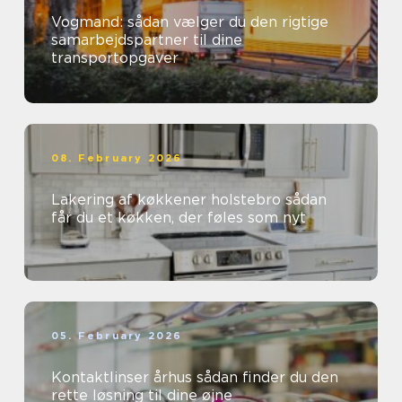
Vogmand: sådan vælger du den rigtige
samarbejdspartner til dine
transportopgaver
08. February 2026
Lakering af køkkener holstebro sådan
får du et køkken, der føles som nyt
05. February 2026
Kontaktlinser århus sådan finder du den
rette løsning til dine øjne