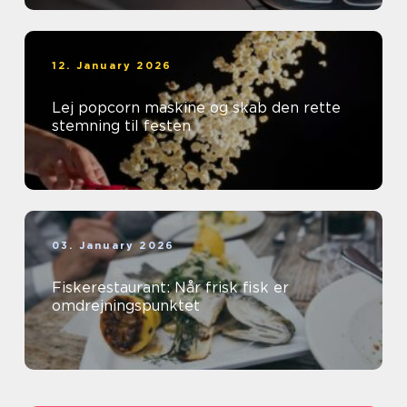
12. January 2026
Lej popcorn maskine og skab den rette
stemning til festen
03. January 2026
Fiskerestaurant: Når frisk fisk er
omdrejningspunktet