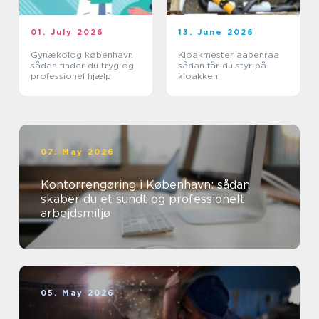
01. July 2026
13. June 2026
Gynækolog københavn
Kloakmester aabenraa
sådan finder du tryg og
sådan får du styr på
professionel hjælp
kloakken
07. May 2026
Kontorrengøring i København: sådan
skaber du et sundt og professionelt
arbejdsmiljø
05. May 2026