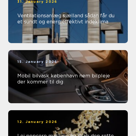
31. January 2026
Ventilationsanlæg sjælland sådan får du
et sundt og energieffektivt indeklima
15. January 2026
Mobil bilvask københavn nem bilpleje
der kommer til dig
12. January 2026
Lej popcorn maskine og skab den rette