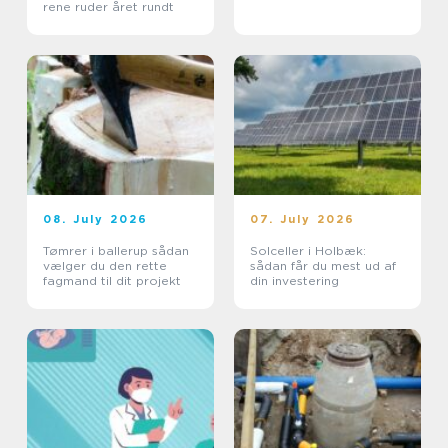
rene ruder året rundt
08. July 2026
07. July 2026
Tømrer i ballerup sådan
Solceller i Holbæk:
vælger du den rette
sådan får du mest ud af
fagmand til dit projekt
din investering