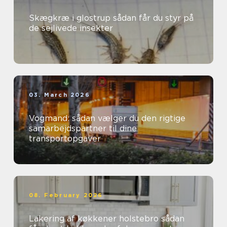
Skægkræ i glostrup sådan får du styr på
de sejlivede insekter
03. March 2026
Vogmand: sådan vælger du den rigtige
samarbejdspartner til dine
transportopgaver
08. February 2026
Lakering af køkkener holstebro sådan