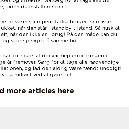
rt og effektivt. Så sørg for at tage alle de
, inden du installerer den!
me, at varmepumpen stadig bruger en masse
ukket, når den står i standby-tilstand. Så husk at
lt, når den ikke er i brug! På den måde kan du
t og spare penge på samme tid
rin kan du sikre, at din varmepumpe fungerer
nge år fremover. Sørg for at tage alle nødvendige
allationen, og lad den aldrig være tændt unødigt!
lv og miljøet ved at gøre det.
d more articles here