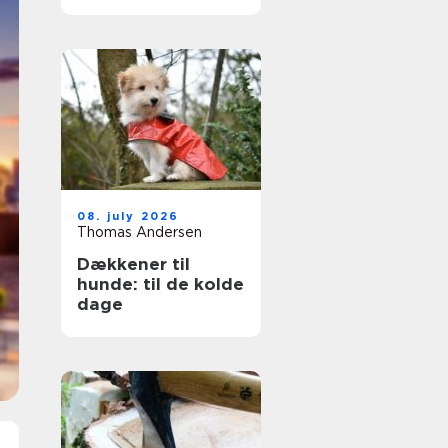
ruder året rundt
08. july 2026
Thomas Andersen
Dækkener til
hunde: til de kolde
dage