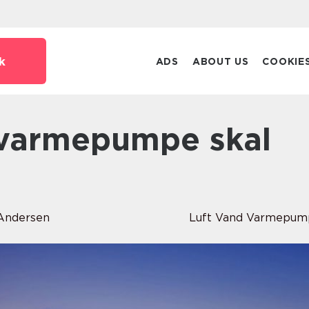
k
ADS
ABOUT US
COOKIE
Andersen
Luft Vand Varmepum