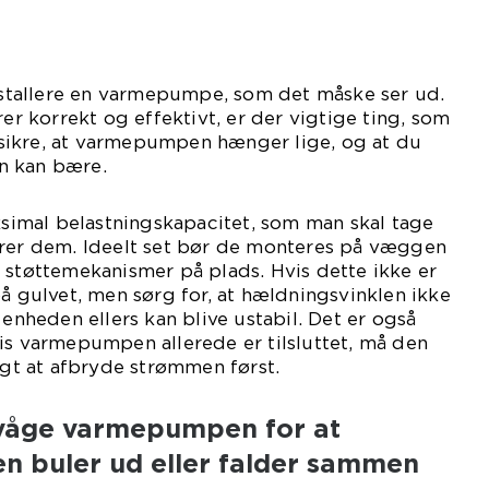
installere en varmepumpe, som det måske ser ud.
rer korrekt og effektivt, er der vigtige ting, som
at sikre, at varmepumpen hænger lige, og at du
n kan bære.
imal belastningskapacitet, som man skal tage
erer dem. Ideelt set bør de monteres på væggen
 støttemekanismer på plads. Hvis dette ikke er
på gulvet, men sørg for, at hældningsvinklen ikke
 enheden ellers kan blive ustabil. Det er også
is varmepumpen allerede er tilsluttet, må den
tigt at afbryde strømmen først.
våge varmepumpen for at
en buler ud eller falder sammen