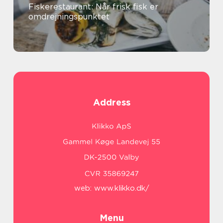
Fiskerestaurant: Når frisk fisk er
omdrejningspunktet
Address
web:
www.klikko.dk/
Menu