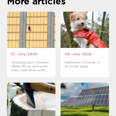
More articles
31. July 2026
08. July 2026
Vinduespudser stenløse
Dækkener til hunde: til
sådan får du skinnende
de kolde dage
rene ruder året rundt