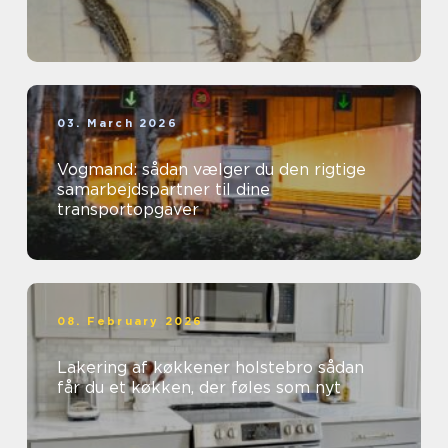
03. March 2026
Vogmand: sådan vælger du den rigtige
samarbejdspartner til dine
transportopgaver
08. February 2026
Lakering af køkkener holstebro sådan
får du et køkken, der føles som nyt