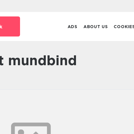
k
ADS
ABOUT US
COOKIE
get mundbind