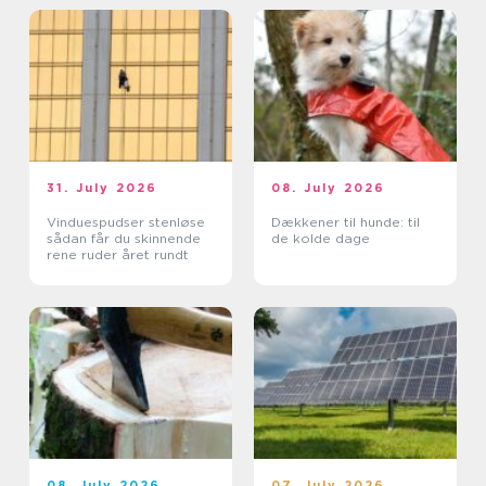
31. July 2026
08. July 2026
Vinduespudser stenløse
Dækkener til hunde: til
sådan får du skinnende
de kolde dage
rene ruder året rundt
08. July 2026
07. July 2026