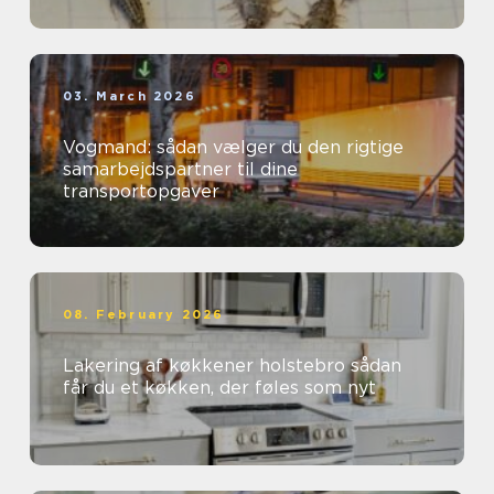
03. March 2026
Vogmand: sådan vælger du den rigtige
samarbejdspartner til dine
transportopgaver
08. February 2026
Lakering af køkkener holstebro sådan
får du et køkken, der føles som nyt