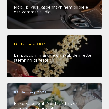
Mobil bilvask københavn nem bilpleje
der kommer til dig
12. January 2026
Lej popcorn maskine og skab den rette
stemning til festen
03. January 2026
Fiskerestaurant: Når frisk fisk er
omdrejningspunktet