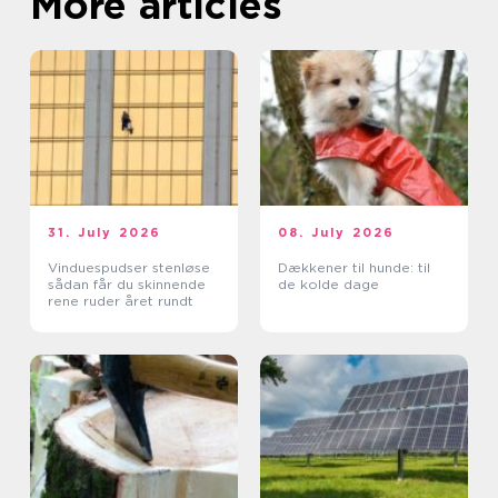
More articles
31. July 2026
08. July 2026
Vinduespudser stenløse
Dækkener til hunde: til
sådan får du skinnende
de kolde dage
rene ruder året rundt