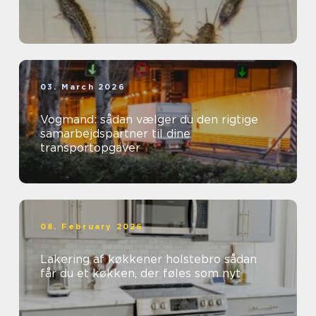
03. March 2026
Vogmand: sådan vælger du den rigtige
samarbejdspartner til dine
transportopgaver
08. February 2026
Lakering af køkkener holstebro sådan
får du et køkken, der føles som nyt