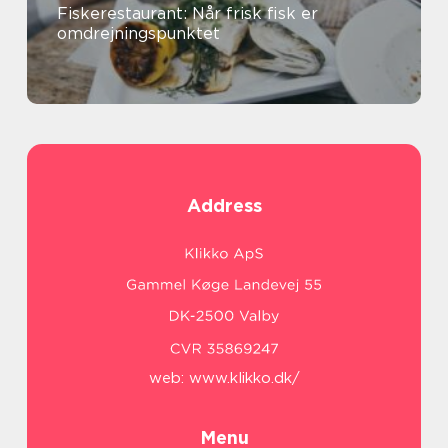
Fiskerestaurant: Når frisk fisk er
omdrejningspunktet
Address
web:
www.klikko.dk/
Menu