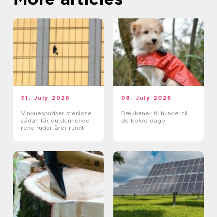
31. July 2026
08. July 2026
Vinduespudser stenløse
Dækkener til hunde: til
sådan får du skinnende
de kolde dage
rene ruder året rundt