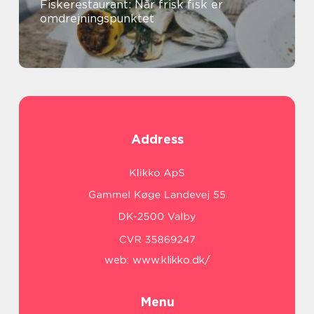
Fiskerestaurant: Når frisk fisk er
omdrejningspunktet
Address
web:
www.klikko.dk/
Menu