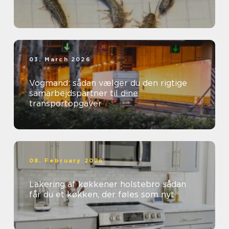
03. March 2026
Vogmand: sådan vælger du den rigtige
samarbejdspartner til dine
transportopgaver
08. February 2026
Lakering af køkkener holstebro sådan
får du et køkken, der føles som nyt