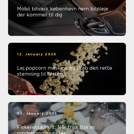
Mobil bilvask københavn nem bilpleje
der kommer til dig
12. January 2026
Lej popcorn maskine og skab den rette
stemning til festen
03. January 2026
Fiskerestaurant: Når frisk fisk er
omdrejningspunktet