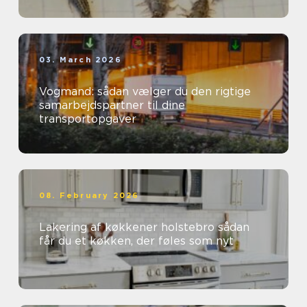
03. March 2026
Vogmand: sådan vælger du den rigtige
samarbejdspartner til dine
transportopgaver
08. February 2026
Lakering af køkkener holstebro sådan
får du et køkken, der føles som nyt