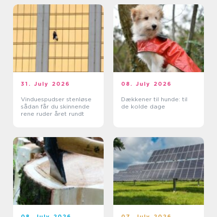
31. July 2026
08. July 2026
Vinduespudser stenløse
Dækkener til hunde: til
sådan får du skinnende
de kolde dage
rene ruder året rundt
08. July 2026
07. July 2026