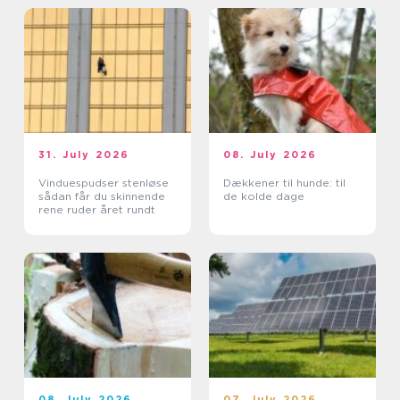
31. July 2026
08. July 2026
Vinduespudser stenløse
Dækkener til hunde: til
sådan får du skinnende
de kolde dage
rene ruder året rundt
08. July 2026
07. July 2026