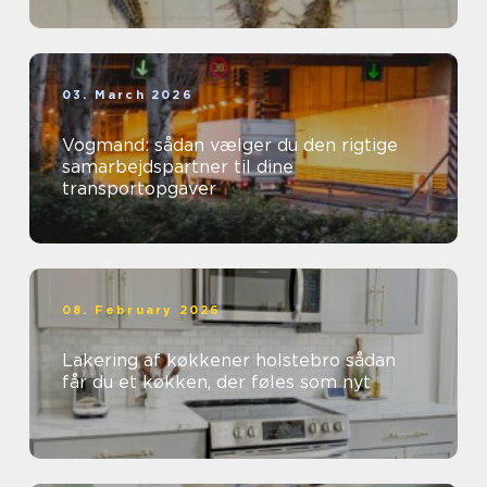
03. March 2026
Vogmand: sådan vælger du den rigtige
samarbejdspartner til dine
transportopgaver
08. February 2026
Lakering af køkkener holstebro sådan
får du et køkken, der føles som nyt