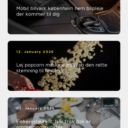
Mobil bilvask københavn nem bilpleje
der kommer til dig
12. January 2026
Lej popcorn maskine og skab den rette
stemning til festen
03. January 2026
Fiskerestaurant: Når frisk fisk er
omdrejningspunktet