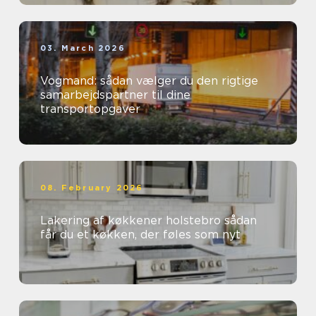
03. March 2026
Vogmand: sådan vælger du den rigtige
samarbejdspartner til dine
transportopgaver
08. February 2026
Lakering af køkkener holstebro sådan
får du et køkken, der føles som nyt