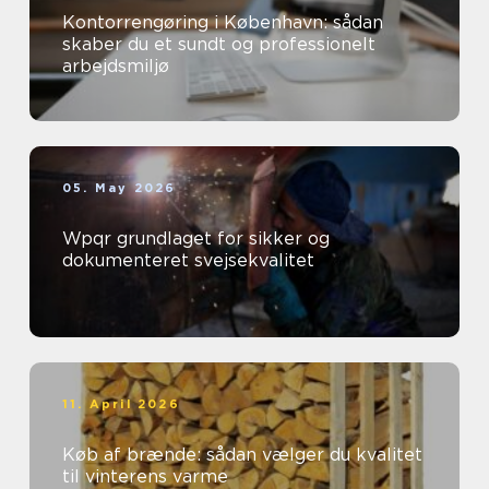
Kontorrengøring i København: sådan
skaber du et sundt og professionelt
arbejdsmiljø
05. May 2026
Wpqr grundlaget for sikker og
dokumenteret svejsekvalitet
11. April 2026
Køb af brænde: sådan vælger du kvalitet
til vinterens varme