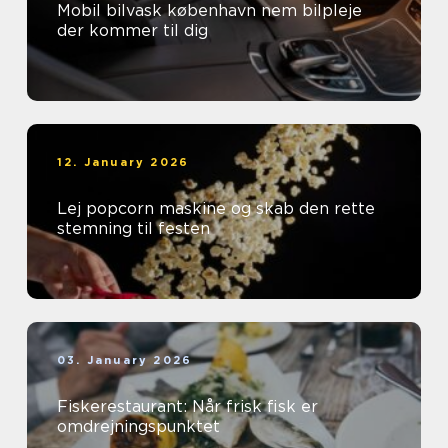
Mobil bilvask københavn nem bilpleje
der kommer til dig
12. January 2026
Lej popcorn maskine og skab den rette
stemning til festen
03. January 2026
Fiskerestaurant: Når frisk fisk er
omdrejningspunktet