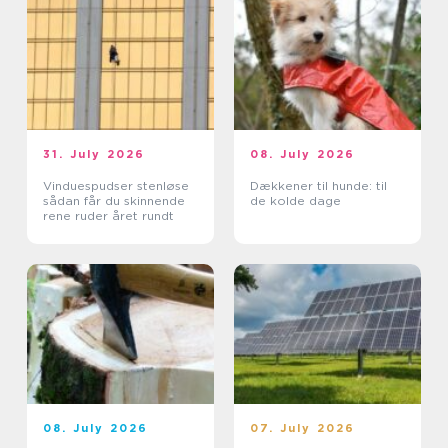
31. July 2026
08. July 2026
Vinduespudser stenløse
Dækkener til hunde: til
sådan får du skinnende
de kolde dage
rene ruder året rundt
08. July 2026
07. July 2026