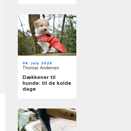
ruder året rundt
08. july 2026
Thomas Andersen
Dækkener til
hunde: til de kolde
dage