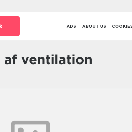
k
ADS
ABOUT US
COOKIE
 af ventilation