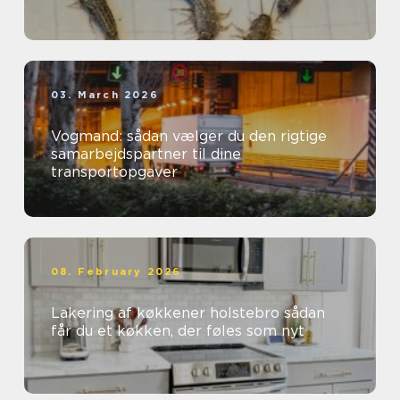
03. March 2026
Vogmand: sådan vælger du den rigtige
samarbejdspartner til dine
transportopgaver
08. February 2026
Lakering af køkkener holstebro sådan
får du et køkken, der føles som nyt