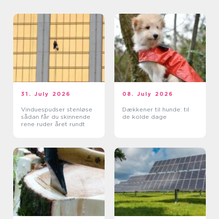
31. July 2026
08. July 2026
Vinduespudser stenløse
Dækkener til hunde: til
sådan får du skinnende
de kolde dage
rene ruder året rundt