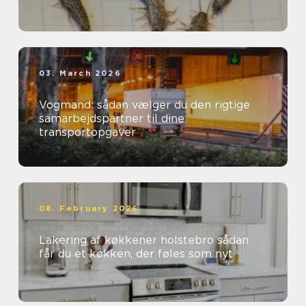
03. March 2026
Vogmand: sådan vælger du den rigtige
samarbejdspartner til dine
transportopgaver
08. February 2026
Lakering af køkkener holstebro sådan
får du et køkken, der føles som nyt